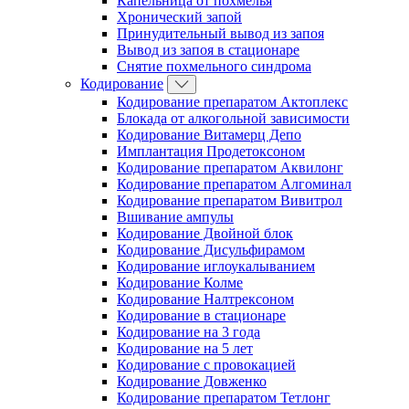
Капельница от похмелья
Хронический запой
Принудительный вывод из запоя
Вывод из запоя в стационаре
Снятие похмельного синдрома
Кодирование
Кодирование препаратом Актоплекс
Блокада от алкогольной зависимости
Кодирование Витамерц Депо
Имплантация Продетоксоном
Кодирование препаратом Аквилонг
Кодирование препаратом Алгоминал
Кодирование препаратом Вивитрол
Вшивание ампулы
Кодирование Двойной блок
Кодирование Дисульфирамом
Кодирование иглоукалыванием
Кодирование Колме
Кодирование Налтрексоном
Кодирование в стационаре
Кодирование на 3 года
Кодирование на 5 лет
Кодирование с провокацией
Кодирование Довженко
Кодирование препаратом Тетлонг