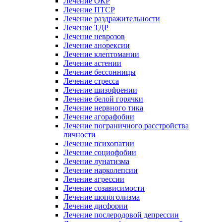
Лечение ОКР
Лечение ПТСР
Лечение раздражительности
Лечение ТДР
Лечение неврозов
Лечение анорексии
Лечение клептомании
Лечение астении
Лечение бессонницы
Лечение стресса
Лечение шизофрении
Лечение белой горячки
Лечение нервного тика
Лечение агорафобии
Лечение пограничного расстройства
личности
Лечение психопатии
Лечение социофобии
Лечение лунатизма
Лечение нарколепсии
Лечение агрессии
Лечение созависимости
Лечение шопоголизма
Лечение дисфории
Лечение послеродовой депрессии