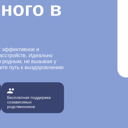
ного в
т эффективное и
асстройств. Идеально
м родным, не вызывая у
ните путь к выздоровлению
Бесплатная поддержка
созависимых
родственников