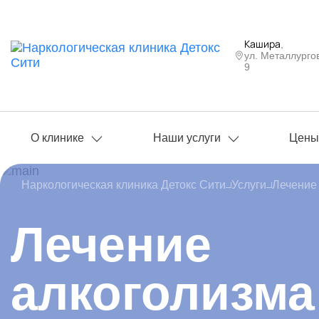
Кашира
,
ул. Металлурго
9
О клинике
Наши услуги
Цен
Наркологическая клиника Детокс Сити
Услуги
Лечение
Лечение
алкоголизма