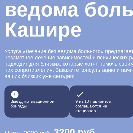
ведома боль
Кашире
Услуга «Лечение без ведома больного» предлагае
незаметное лечение зависимостей и психических р
подходит для близких, которые хотят помочь свои
них сопротивления. Закажите консультацию и нач
ваших близких уже сегодня!
Выезд мотивационной
9 из 10 пациентов
бригады
соглашаются на
стационар
3200 руб.