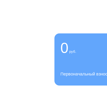
 сейчас,
0
руб.
слуги нашей клиники
Первоначальный взно