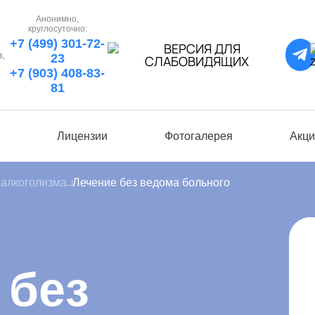
Анонимно,
круглосуточно:
+7 (499) 301-72-
в,
23
+7 (903) 408-83-
81
ы
Лицензии
Фотогалерея
Акци
 алкоголизма
Лечение без ведома больного
 без