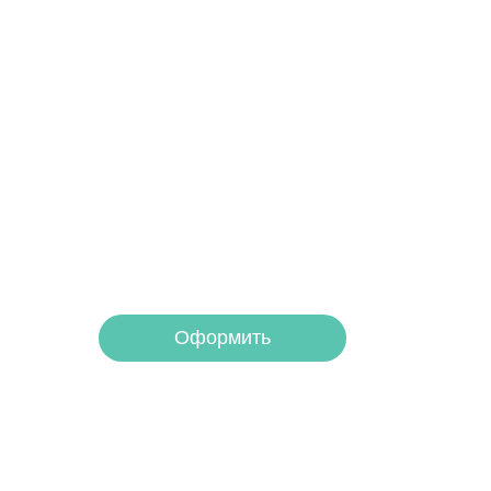
Получите помощь
платите потом
Оформите беспроцентную рассрочку на у
Оформить